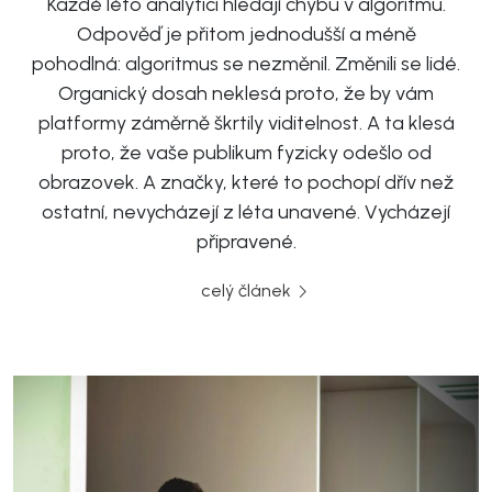
Každé léto analytici hledají chybu v algoritmu.
Odpověď je přitom jednodušší a méně
pohodlná: algoritmus se nezměnil. Změnili se lidé.
Organický dosah neklesá proto, že by vám
platformy záměrně škrtily viditelnost. A ta klesá
proto, že vaše publikum fyzicky odešlo od
obrazovek. A značky, které to pochopí dřív než
ostatní, nevycházejí z léta unavené. Vycházejí
připravené.
celý článek