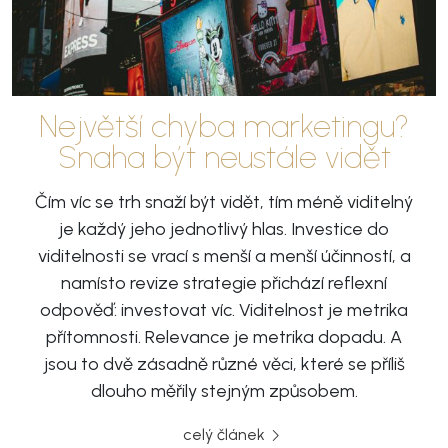
Největší chyba marketingu?
Snaha být neustále vidět
Čím víc se trh snaží být vidět, tím méně viditelný
je každý jeho jednotlivý hlas. Investice do
viditelnosti se vrací s menší a menší účinností, a
namísto revize strategie přichází reflexní
odpověď: investovat víc. Viditelnost je metrika
přítomnosti. Relevance je metrika dopadu. A
jsou to dvě zásadně různé věci, které se příliš
dlouho měřily stejným způsobem.
celý článek