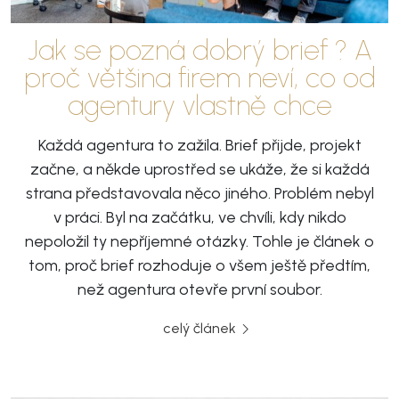
Jak se pozná dobrý brief ? A
proč většina firem neví, co od
agentury vlastně chce
Každá agentura to zažila. Brief přijde, projekt
začne, a někde uprostřed se ukáže, že si každá
strana představovala něco jiného. Problém nebyl
v práci. Byl na začátku, ve chvíli, kdy nikdo
nepoložil ty nepříjemné otázky. Tohle je článek o
tom, proč brief rozhoduje o všem ještě předtím,
než agentura otevře první soubor.
celý článek