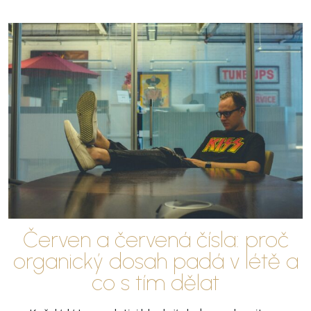
Červen a červená čísla: proč
organický dosah padá v létě a
co s tím dělat