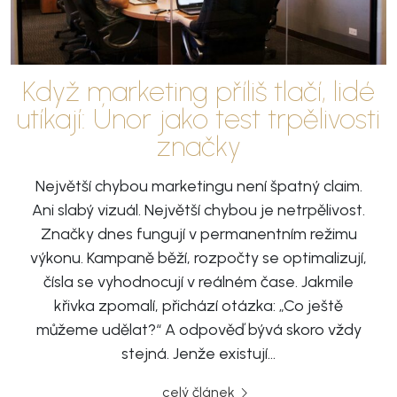
Když marketing příliš tlačí, lidé
utíkají: Únor jako test trpělivosti
značky
Největší chybou marketingu není špatný claim.
Ani slabý vizuál. Největší chybou je netrpělivost.
Značky dnes fungují v permanentním režimu
výkonu. Kampaně běží, rozpočty se optimalizují,
čísla se vyhodnocují v reálném čase. Jakmile
křivka zpomalí, přichází otázka: „Co ještě
můžeme udělat?“ A odpověď bývá skoro vždy
stejná. Jenže existují…
celý článek