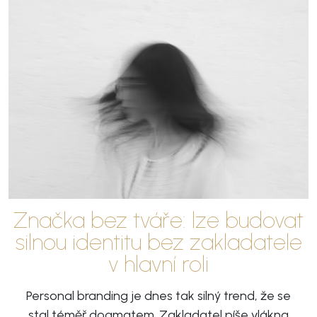
Značka bez tváře: lze budovat
silnou identitu bez zakladatele
v hlavní roli
Personal branding je dnes tak silný trend, že se
stal téměř dogmatem. Zakladatel píše vlákna