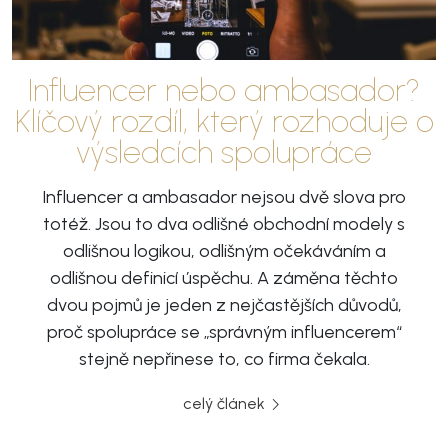
Influencer nebo ambasador?
Klíčový rozdíl, který rozhoduje o
výsledcích spolupráce
Influencer a ambasador nejsou dvě slova pro
totéž. Jsou to dva odlišné obchodní modely s
odlišnou logikou, odlišným očekáváním a
odlišnou definicí úspěchu. A záměna těchto
dvou pojmů je jeden z nejčastějších důvodů,
proč spolupráce se „správným influencerem“
stejně nepřinese to, co firma čekala.
celý článek