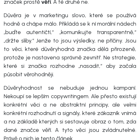
značek prostě
věří
. A té druhé ne.
Důvěra je v marketingu slovo, které se používá
hodně a chápe málo. Přikládá se k ní morální nádech
„buďte autentičtí,“ „komunikujte transparentně,“
„držte sliby.“ Jenže to jsou výsledky, ne příčiny. Jsou
to věci, které důvěryhodná značka dělá přirozeně,
protože je nastavena správně zevnitř. Ne strategie,
které si značka rozhodne „nasadit,“ aby začala
působit věrohodněji.
Důvěryhodnost se nebuduje jednou kampaní.
Nekoupí se lepším copywritingem. Ale přesto existují
konkrétní věci a ne abstraktní principy, ale velmi
konkrétní rozhodnutí a signály, které zákazník vnímá
a na základě kterých si sestavuje obraz o tom, zda
dané značce věří. A tyto věci jsou zvládnutelné.
Právě o nich je tento článek.