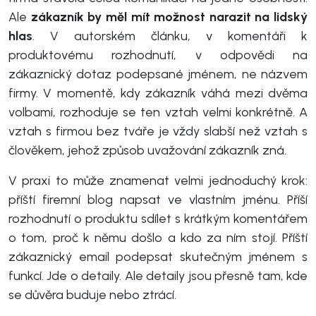
Ale
zákazník by měl mít možnost narazit na lidský
hlas
. V autorském článku, v komentáři k
produktovému rozhodnutí, v odpovědi na
zákaznický dotaz podepsané jménem, ne názvem
firmy. V momentě, kdy zákazník váhá mezi dvěma
volbami, rozhoduje se ten vztah velmi konkrétně. A
vztah s firmou bez tváře je vždy slabší než vztah s
člověkem, jehož způsob uvažování zákazník zná.
V praxi to může znamenat velmi jednoduchý krok:
příští firemní blog napsat ve vlastním jménu. Příší
rozhodnutí o produktu sdílet s krátkým komentářem
o tom, proč k němu došlo a kdo za ním stojí. Příští
zákaznický email podepsat skutečným jménem s
funkcí. Jde o detaily. Ale detaily jsou přesně tam, kde
se důvěra buduje nebo ztrácí.