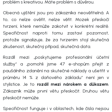
problém s kreativou. Máte problém s důvěrou.
Obecná ujištění jsou pro zákazníka neověřitelná. A
to, co nelze ověřit, nelze věřit. Mozek přeskočí
tvrzení, které nemůže zakotvit v konkrétní realitě.
Specifičnost naproti tomu zastaví pozornost,
protože signalizuje, že za tvrzením stojí skutečná
zkušenost, skutečný případ, skutečná data.
Rozdíl mezi „poskytujeme profesionální účetní
služby“ a „pomohli jsme 47 e-shopům přejít z
paušálního zdanění na skutečné náklady a ušetřit v
průměru 14 % z daňového základu“ není jen v
stylistice. Je to
rozdíl mezi nárokem a důkazem
.
Zákazník může první větu přeskočit. Druhou větu
přeskočit nemůže.
Specifičnost funguje i v oblastech, kde čísla nejsou