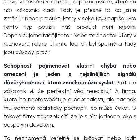
servis v loňském roce nestačil požadavkům, které na
nás zákazníci kladli. Tady je přesně to, co jsme
změnili.“ Nebo produkt, který v sekci FAQ napíše: „Pro
tento typ použití náš produkt není ideální.
Doporučujeme raději toto.“ Nebo zakladatel, který v
rozhovoru řekne: „Tento launch byl špatný a tady
jsou důvody, proč.“
Schopnost pojmenovat vlastní chybu nebo
omezení je jeden z nejsilnějších signálů
důvěryhodnosti, které značka může vyslat.
Protože
zákazník ví, že perfektní věci neexistují. A firma,
která ho nepřesvědčuje o dokonalosti, ale naopak
mu pomáhá realisticky pochopit, co může čekat. U
takové firmy zákazník cítí, že je s ním jednáno jako s
dospělým člověkem.
To neznamená veřejně se bičovat nebo ladit