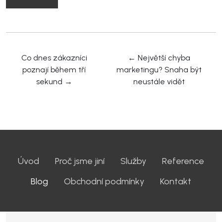
Co dnes zákazníci
←
Největší chyba
poznají během tří
marketingu? Snaha být
sekund
→
neustále vidět
Úvod
Proč jsme jiní
Služby
Reference
Blog
Obchodní podmínky
Kontakt