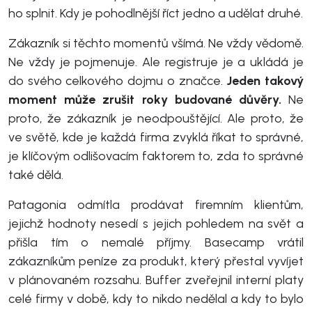
ho splnit. Kdy je pohodlnější říct jedno a udělat druhé.
Zákazník si těchto momentů všímá. Ne vždy vědomě.
Ne vždy je pojmenuje. Ale registruje je a ukládá je
do svého celkového dojmu o značce.
Jeden takový
moment může zrušit roky budované důvěry.
Ne
proto, že zákazník je neodpouštějící. Ale proto, že
ve světě, kde je každá firma zvyklá říkat to správné,
je klíčovým odlišovacím faktorem to, zda to správné
také dělá.
Patagonia odmítla prodávat firemním klientům,
jejichž hodnoty nesedí s jejich pohledem na svět a
přišla tím o nemalé příjmy. Basecamp vrátil
zákazníkům peníze za produkt, který přestal vyvíjet
v plánovaném rozsahu. Buffer zveřejnil interní platy
celé firmy v době, kdy to nikdo nedělal a kdy to bylo