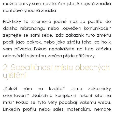
možná ani vy sami nevíte, čím jste. A nejistá značka
není důvěryhodná značka.
Prakticky to znamená jediné: než se pustíte do
dalšího rebrandingu nebo „osvěžení komunikace,“
zeptejte se sami sebe, zda zákazník tuto změnu
pocítí jako pokrok, nebo jako ztrátu toho, co ho k
vám přivedlo. Pokud nedokážete na tuto otázku
odpovědět s jistotou, změna přijde příliš brzy.
2. Specifičnost místo obecných
ujištění
„Záleží nám na kvalitě.“ „Jsme zákaznicky
orientovaní.“ „Nabízíme komplexní řešení šitá na
míru.“ Pokud se tyto věty podobají vašemu webu,
LinkedIn profilu nebo sales materiálům, nemáte