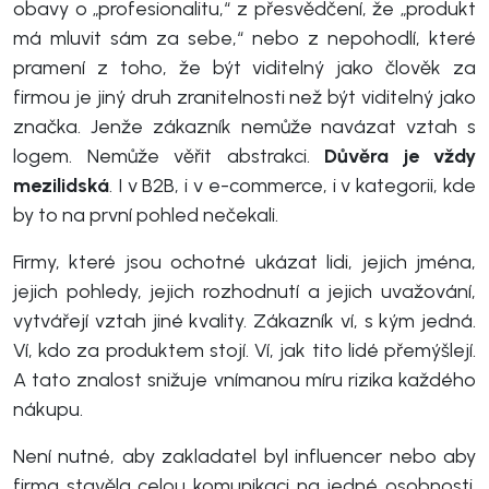
obavy o „profesionalitu,“ z přesvědčení, že „produkt
má mluvit sám za sebe,“ nebo z nepohodlí, které
pramení z toho, že být viditelný jako člověk za
firmou je jiný druh zranitelnosti než být viditelný jako
značka. Jenže zákazník nemůže navázat vztah s
logem. Nemůže věřit abstrakci.
Důvěra je vždy
mezilidská
. I v B2B, i v e-commerce, i v kategorii, kde
by to na první pohled nečekali.
Firmy, které jsou ochotné ukázat lidi, jejich jména,
jejich pohledy, jejich rozhodnutí a jejich uvažování,
vytvářejí vztah jiné kvality. Zákazník ví, s kým jedná.
Ví, kdo za produktem stojí. Ví, jak tito lidé přemýšlejí.
A tato znalost snižuje vnímanou míru rizika každého
nákupu.
Není nutné, aby zakladatel byl influencer nebo aby
firma stavěla celou komunikaci na jedné osobnosti.