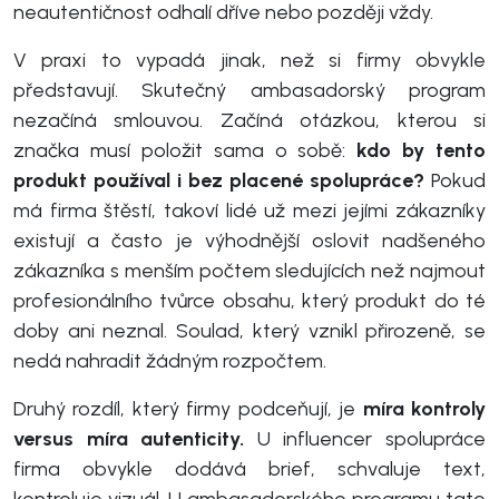
neautentičnost odhalí dříve nebo později vždy.
V praxi to vypadá jinak, než si firmy obvykle
představují. Skutečný ambasadorský program
nezačíná smlouvou. Začíná otázkou, kterou si
značka musí položit sama o sobě:
kdo by tento
produkt používal i bez placené spolupráce?
Pokud
má firma štěstí, takoví lidé už mezi jejími zákazníky
existují a často je výhodnější oslovit nadšeného
zákazníka s menším počtem sledujících než najmout
profesionálního tvůrce obsahu, který produkt do té
doby ani neznal. Soulad, který vznikl přirozeně, se
nedá nahradit žádným rozpočtem.
Druhý rozdíl, který firmy podceňují, je
míra kontroly
versus míra autenticity.
U influencer spolupráce
firma obvykle dodává brief, schvaluje text,
kontroluje vizuál. U ambasadorského programu tato