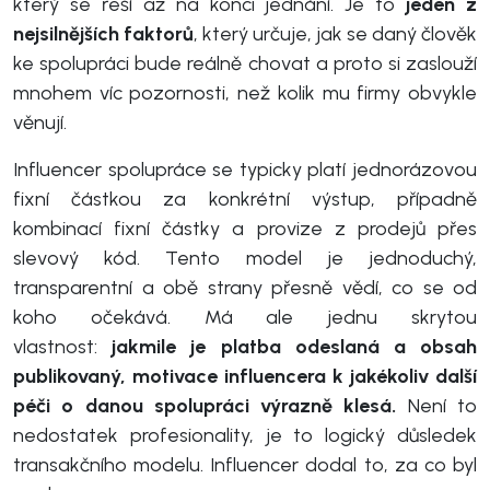
který se řeší až na konci jednání. Je to
jeden z
nejsilnějších faktorů
, který určuje, jak se daný člověk
ke spolupráci bude reálně chovat a proto si zaslouží
mnohem víc pozornosti, než kolik mu firmy obvykle
věnují.
Influencer spolupráce se typicky platí jednorázovou
fixní částkou za konkrétní výstup, případně
kombinací fixní částky a provize z prodejů přes
slevový kód. Tento model je jednoduchý,
transparentní a obě strany přesně vědí, co se od
koho očekává. Má ale jednu skrytou
vlastnost:
jakmile je platba odeslaná a obsah
publikovaný, motivace influencera k jakékoliv další
péči o danou spolupráci výrazně klesá.
Není to
nedostatek profesionality, je to logický důsledek
transakčního modelu. Influencer dodal to, za co byl