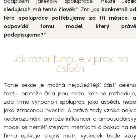
podpisem jakékoliv spolupráce, nezní
„kolik
sledujících má tento člověk“
. Zní:
„co konkrétně od
této spolupráce potřebujeme za tři měsíce, a
odpovídá tomu model, který právě
podepisujeme?“
Jak rozdíl funguje v praxi na
číslech
Tahle sekce je možná nejdůležitější částí celého
textu, protože čísla jsou místo, kde se rozhoduje,
zda firma vyhodnotí spolupráci jako úspěch, nebo
jako ztracenou investici. A právě tady vzniká nejvíc
nedorozumění, protože influencer a ambasadorský
model se neměří stejnými metrikami a pokud na ně
firma aplikuje stejný metr, výsledek bude vždy