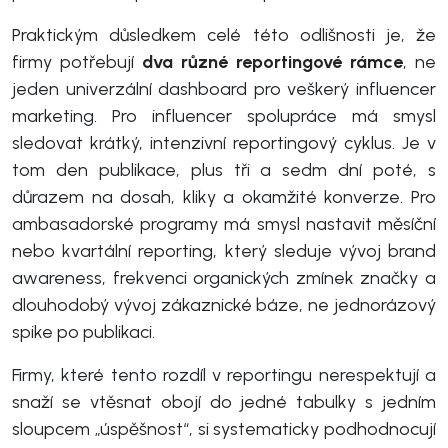
Praktickým důsledkem celé této odlišnosti je, že
firmy potřebují
dva různé reportingové rámce
, ne
jeden univerzální dashboard pro veškerý influencer
marketing. Pro influencer spolupráce má smysl
sledovat krátký, intenzivní reportingový cyklus. Je v
tom den publikace, plus tři a sedm dní poté, s
důrazem na dosah, kliky a okamžité konverze. Pro
ambasadorské programy má smysl nastavit měsíční
nebo kvartální reporting, který sleduje vývoj brand
awareness, frekvenci organických zmínek značky a
dlouhodobý vývoj zákaznické báze, ne jednorázový
spike po publikaci.
Firmy, které tento rozdíl v reportingu nerespektují a
snaží se vtěsnat obojí do jedné tabulky s jedním
sloupcem „úspěšnost“, si systematicky podhodnocují