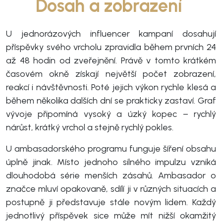
Dosah a zobrazení
U jednorázových influencer kampaní dosahují
příspěvky svého vrcholu zpravidla během prvních 24
až 48 hodin od zveřejnění. Právě v tomto krátkém
časovém okně získají největší počet zobrazení,
reakcí i návštěvnosti. Poté jejich výkon rychle klesá a
během několika dalších dní se prakticky zastaví. Graf
vývoje připomíná vysoký a úzký kopec – rychlý
nárůst, krátký vrchol a stejně rychlý pokles.
U ambasadorského programu funguje šíření obsahu
úplně jinak. Místo jednoho silného impulzu vzniká
dlouhodobá série menších zásahů. Ambasador o
značce mluví opakovaně, sdílí ji v různých situacích a
postupně ji představuje stále novým lidem. Každý
jednotlivý příspěvek sice může mít nižší okamžitý