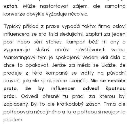
vztah.
Může nastartovat zájem, ale samotná
konverze obvykle vyžaduje něco víc.
Typický příklad z praxe vypadá takto: firma osloví
influencera se sto tisíci sledujícími, zaplatí za jeden
post nebo sérii stories, kampaň běží tři dny a
vygeneruje slušný nárůst návštěvnosti webu.
Marketingový tým je spokojený, vedení vidí čísla a
chce to opakovat. Jenže za měsíc se ukáže, že
prodeje z této kampaně se vrátily na původní
úroveň, jakmile spolupráce skončila.
Nic se nestalo
proto, že by influencer odvedl špatnou
práci.
Odvedl přesně tu práci, za kterou byl
zaplacený. Byl to ale krátkodobý zásah. Firma ale
potřebovala něco jiného a tuto potřebu si neujasnila
předem.