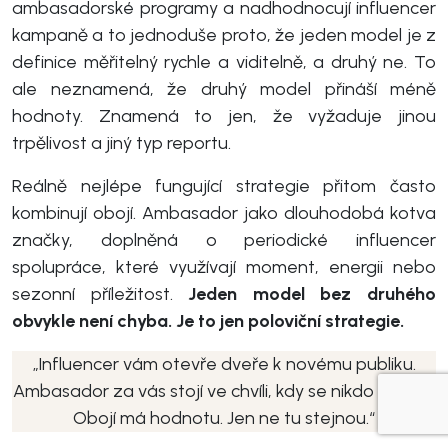
ambasadorské programy a nadhodnocují influencer
kampaně a to jednoduše proto, že jeden model je z
definice měřitelný rychle a viditelně, a druhý ne. To
ale neznamená, že druhý model přináší méně
hodnoty. Znamená to jen, že vyžaduje jinou
trpělivost a jiný typ reportu.
Reálně nejlépe fungující strategie přitom často
kombinují obojí. Ambasador jako dlouhodobá kotva
značky, doplněná o periodické influencer
spolupráce, které využívají moment, energii nebo
sezonní příležitost.
Jeden model bez druhého
obvykle není chyba. Je to jen poloviční strategie.
„Influencer vám otevře dveře k novému publiku.
Ambasador za vás stojí ve chvíli, kdy se nikdo nedívá.
Obojí má hodnotu. Jen ne tu stejnou.“