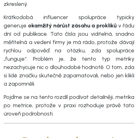
zkreslený.
Krátkodobá influencer spolupráce typicky
generuje
okamžitý nárůst zásahu a prokliků
v řádu
dní od publikace. Tato čísla jsou viditelná, snadno
měřitelná a vedení firmy je má rádo, protože dávají
rychlou odpověď na otázku, zda spolupráce
„funguje“. Problém je, že tento typ metriky
nezachycuje nic o dlouhodobé hodnotě. O tom, zda
si lidé značku skutečně zapamatovali, nebo jen klikli
a zapomněli.
Pojďme se na tento rozdíl podívat detailněji, metrika
po metrice, protože v praxi rozhoduje právě tato
úroveň podrobnosti.