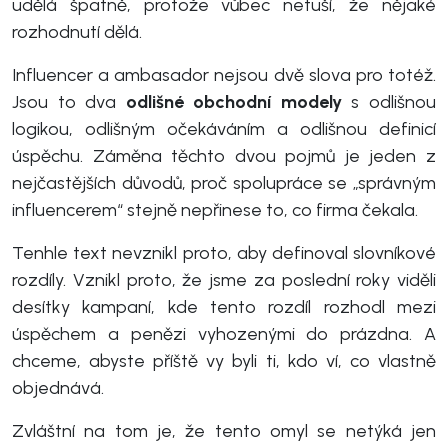
udělá špatně, protože vůbec netuší, že nějaké
rozhodnutí dělá.
Influencer a ambasador nejsou dvě slova pro totéž.
Jsou to dva
odlišné obchodní modely
s odlišnou
logikou, odlišným očekáváním a odlišnou definicí
úspěchu. Záměna těchto dvou pojmů je jeden z
nejčastějších důvodů, proč spolupráce se „správným
influencerem“ stejně nepřinese to, co firma čekala.
Tenhle text nevznikl proto, aby definoval slovníkové
rozdíly. Vznikl proto, že jsme za poslední roky viděli
desítky kampaní, kde tento rozdíl rozhodl mezi
úspěchem a penězi vyhozenými do prázdna. A
chceme, abyste příště vy byli ti, kdo ví, co vlastně
objednává.
Zvláštní na tom je, že tento omyl se netýká jen