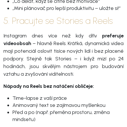
„Co dělat, když se cítíte bez motivace“
„Mini plánovač pro lepší produktivitu – uložte si!“
5. Pracujte se Stories a Reels
Instagram dnes více než kdy dřív
preferuje
videoobsah
– hlavně Reels. Krátká, dynamická videa
mají potenciál oslovit tisíce nových lidí i bez placené
podpory. Stejně tak Stories – i když mizí po 24
hodinách, jsou skvělým nástrojem pro budování
vztahu a zvyšování viditelnosti.
Nápady na Reels bez natáčení obličeje:
Time-lapse z vaší práce
Animovaný text se zajímavou myšlenkou
Před a po (např. přeměna prostoru, změna
mindsetu)