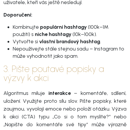
uživatele, kteří vás ještě nesledují.
Doporučení:
Kombinujte
populární hashtagy
(100k–1M
použití) s
niche hashtagy
(10k–100k).
Vytvořte si
vlastní brandový hashtag
.
Nepoužívejte stále stejnou sadu – Instagram to
může vyhodnotit jako spam.
3. Pište poutavé popisky a
výzvy k akci
Algoritmus miluje
interakce
– komentáře, sdílení,
uložení. Využijte proto sílu slov. Pište popisky, které
zaujmou, vyvolají emoce nebo položí otázku. Výzva
k akci (CTA) typu „Co si o tom myslíte?“ nebo
„Napište do komentáře své tipy“ může výrazně