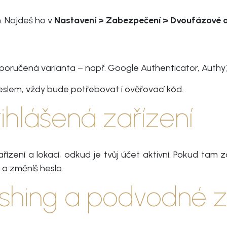
m. Najdeš ho v
Nastavení > Zabezpečení > Dvoufázové o
oporučená varianta – např. Google Authenticator, Authy)
heslem, vždy bude potřebovat i ověřovací kód.
řihlášená zařízení
ízení a lokací, odkud je tvůj účet aktivní. Pokud tam
 a změníš heslo.
hishing a podvodné 