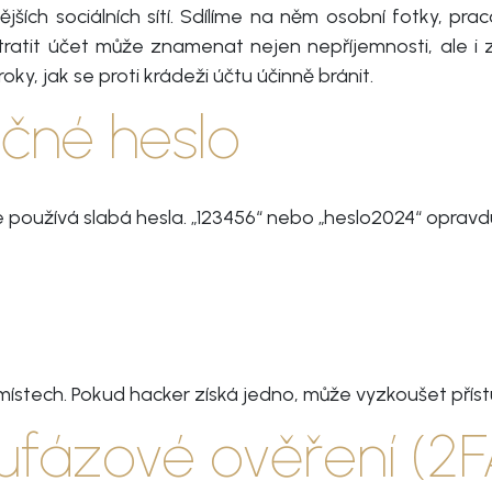
ších sociálních sítí. Sdílíme na něm osobní fotky, prac
ratit účet může znamenat nejen nepříjemnosti, ale i 
ky, jak se proti krádeži účtu účinně bránit.
nečné heslo
ále používá slabá hesla. „123456“ nebo „heslo2024“ oprav
místech. Pokud hacker získá jedno, může vyzkoušet přístu
oufázové ověření (2F