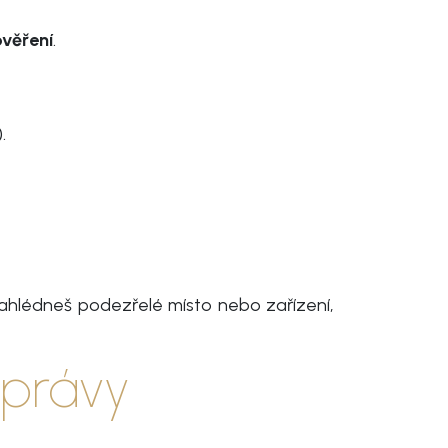
věření
.
.
 zahlédneš podezřelé místo nebo zařízení,
zprávy