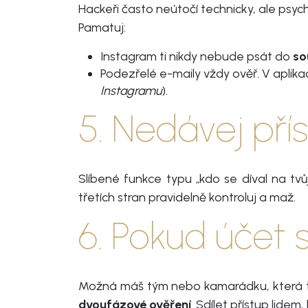
Hackeři často neútočí technicky, ale psych
Pamatuj:
Instagram ti nikdy nebude psát do
so
Podezřelé e-maily vždy ověř. V aplikac
Instagramu
).
5. Nedávej př
Slíbené funkce typu „kdo se díval na tvůj
třetích stran pravidelně kontroluj a maž.
6. Pokud účet s
Možná máš tým nebo kamarádku, která t
dvoufázové ověření
. Sdílet přístup lidem,