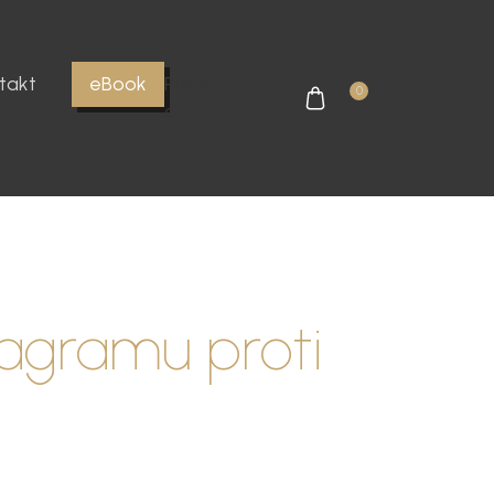
takt
eBook
Pro e-
0
commerce
tagramu proti