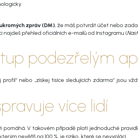
ologicky.
ukromých zpráv (DM)
, že máš potvrdit účet nebo zadat
i najdeš přehled oficiálních e-mailů od Instagramu (
Nast
ístup podezřelým ap
 profil“ nebo „získej tisíce sledujících zdarma“ jsou 
pravuje více lidí
i pomáhá. V takovém případě platí jednoduché pravid
 kterým nevěříš na 100 %, je riziko, které se nevyplácí.