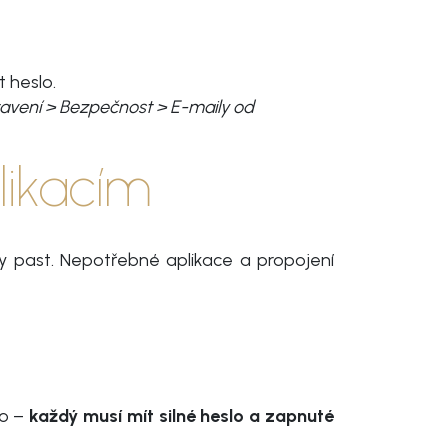
 heslo.
avení > Bezpečnost > E-maily od
likacím
vždy past. Nepotřebné aplikace a propojení
lo –
každý musí mít silné heslo a zapnuté