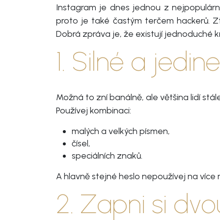
Instagram je dnes jednou z nejpopulárněj
proto je také častým terčem hackerů. Zt
Dobrá zpráva je, že existují jednoduché kro
1. Silné a jedi
Možná to zní banálně, ale většina lidí st
Používej kombinaci:
malých a velkých písmen,
čísel,
speciálních znaků.
A hlavně stejné heslo nepoužívej na více 
2. Zapni si dv