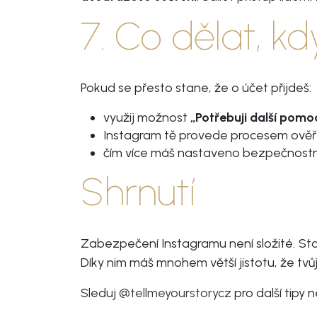
7. Co dělat, k
Pokud se přesto stane, že o účet přijdeš:
využij možnost
„Potřebuji další pomo
Instagram tě provede procesem ověřen
čím více máš nastaveno bezpečnostníc
Shrnutí
Zabezpečení Instagramu není složité. Stač
Díky nim máš mnohem větší jistotu, že tvů
Sleduj
@tellmeyourstorycz
pro další tipy