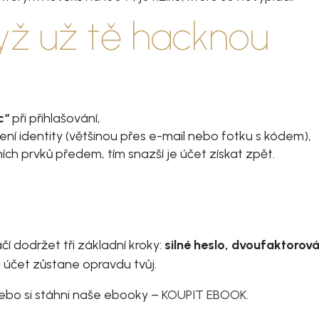
dyž už tě hacknou
c“
při přihlašování,
í identity (většinou přes e-mail nebo fotku s kódem),
h prvků předem, tím snazší je účet získat zpět.
í dodržet tři základní kroky:
silné heslo, dvoufaktorov
j účet zůstane opravdu tvůj.
 nebo si stáhni naše ebooky –
KOUPIT EBOOK.