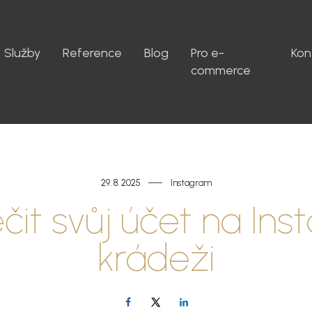
Služby
Reference
Blog
Pro e-
Kon
commerce
29. 8. 2025
Instagram
it svůj účet na Ins
krádeži