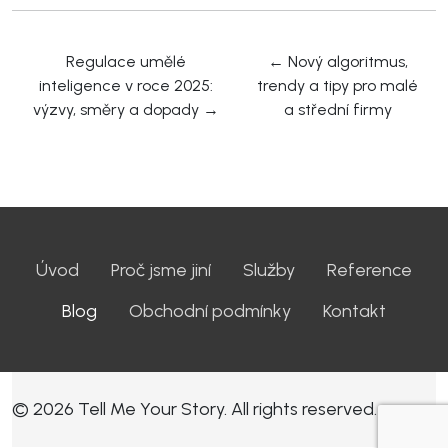
Regulace umělé
←
Nový algoritmus,
inteligence v roce 2025:
trendy a tipy pro malé
výzvy, směry a dopady
→
a střední firmy
Úvod
Proč jsme jiní
Služby
Reference
Blog
Obchodní podmínky
Kontakt
© 2026 Tell Me Your Story. All rights reserved.