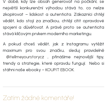
V době, kdy lze obsah generovat na počkání, se
největší konkurenční výhodou stává to, co nelze
zkopírovat – lidskost a autenticita. Zákazníci chtějí
vědět, kdo stojí za značkou, chtějí cítit opravdové
spojení a důvěřovat. A právě proto se autenticita
stává klíčovým prvkem moderního marketingu.
A pokud chceš vědět, jak z Instagramu vytěžit
maximum pro svou značku, sleduj pravidelně
@tellmeyourstorycz
, přinášíme nejnovější tipy,
trendy a strategie, které opravdu fungují. Nebo si
stáhni naše ebooky –
KOUPIT EBOOK.
Zatím žádné komentáře!