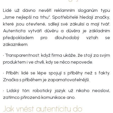
Lidé už dávno nevěří reklamním sloganům typu
„Jsme nejlepší na trhu“. Spotřebitelé hledají značky,
které jsou otevřené, sdílejí své zákulisí a mají tvář.
Autenticita vytváří důvěru a důvěra je základním
předpokladem pro dlouhodobý vztah se
zákazníkem.
• Transparentnost: když firma ukáže, že stojí za svým
produktem i ve chvíli, kdy se něco nepovede.
• Příběh: lidé se lépe spojují s příběhy než s fakty.
Značka s příběhem je zapamatovatelnější.
• Lidský tón: robotický jazyk už nikoho neosloví,
zatímco přirozená komunikace ano.
Jak vnést autenticitu do